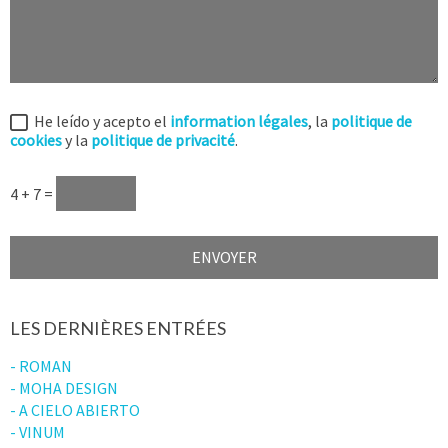
He leído y acepto el
information légales
, la
politique de
cookies
y la
politique de privacité
.
4 + 7 =
LES DERNIÈRES ENTRÉES
- ROMAN
- MOHA DESIGN
- A CIELO ABIERTO
- VINUM