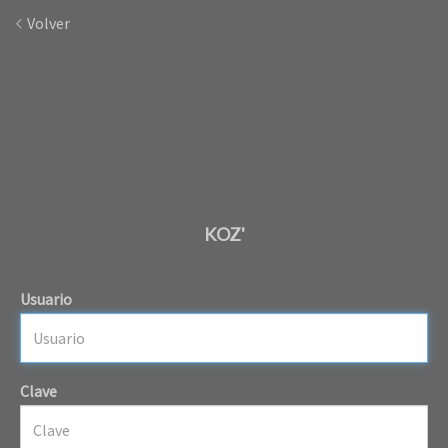
Volver
KOZ'
Usuario
Clave